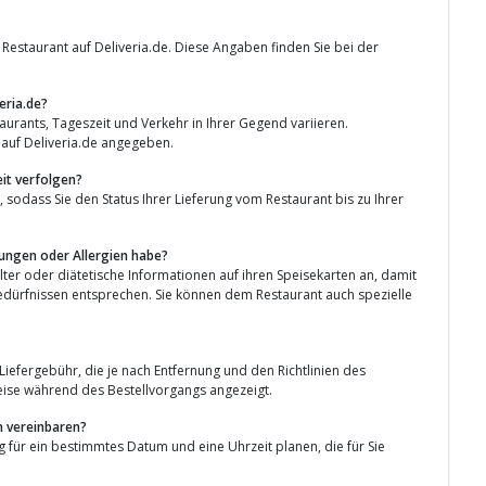
 Restaurant auf Deliveria.de. Diese Angaben finden Sie bei der
eria.de?
aurants, Tageszeit und Verkehr in Ihrer Gegend variieren.
 auf Deliveria.de angegeben.
eit verfolgen?
g, sodass Sie den Status Ihrer Lieferung vom Restaurant bis zu Ihrer
nkungen oder Allergien habe?
ilter oder diätetische Informationen auf ihren Speisekarten an, damit
bedürfnissen entsprechen. Sie können dem Restaurant auch spezielle
 Liefergebühr, die je nach Entfernung und den Richtlinien des
eise während des Bestellvorgangs angezeigt.
in vereinbaren?
ng für ein bestimmtes Datum und eine Uhrzeit planen, die für Sie